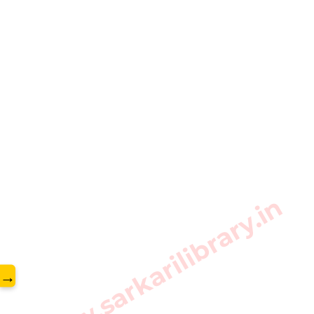
www.sarkarilibrary.in
→