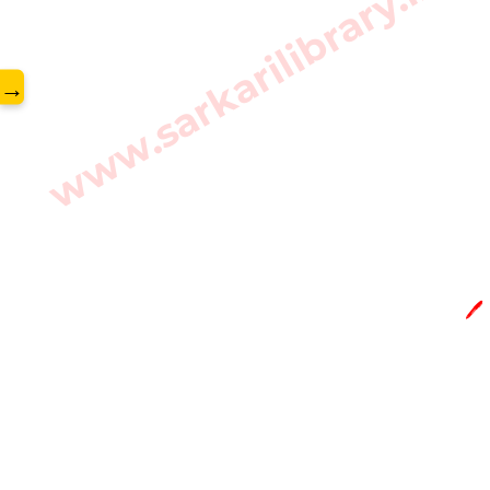
www.sarkarilibrary.in
→
🖊️