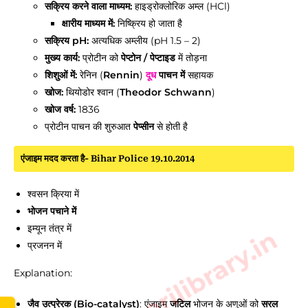
सक्रिय करने वाला माध्यम:
हाइड्रोक्लोरिक अम्ल (HCl)
क्षारीय माध्यम में:
निष्क्रिय हो जाता है
सक्रिय pH:
अत्यधिक अम्लीय (pH 1.5 – 2)
मुख्य कार्य:
प्रोटीन को
पेप्टोन / पेप्टाइड
में तोड़ना
शिशुओं में:
रेनिन (
Rennin
)
दूध
पाचन में
सहायक
खोज:
थियोडोर श्वान (
Theodor Schwann
)
खोज वर्ष:
1836
प्रोटीन पाचन की शुरुआत
पेप्सीन
से होती है
एंजाइम मदद करता है- Bihar Police 19.10.2014
श्वसन क्रिया में
भोजन पचाने में
इम्यून तंत्र में
www.sarkarilibrary.in
प्रजनन में
Explanation:
जैव उत्प्रेरक (Bio-catalyst)
: एंजाइम
जटिल
भोजन के अणुओं को
सरल