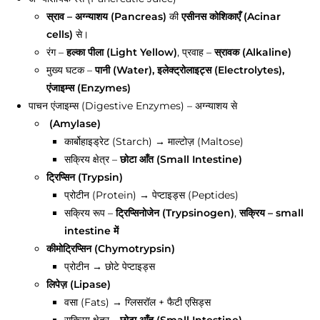
स्राव – अग्न्याशय (Pancreas)
की
एसीनस कोशिकाएँ (Acinar
cells)
से।
रंग –
हल्का पीला (Light Yellow)
, प्रवाह –
स्रावक (Alkaline)
मुख्य घटक –
पानी (Water), इलेक्ट्रोलाइट्स (Electrolytes),
एंजाइम्स (Enzymes)
पाचन एंजाइम्स (Digestive Enzymes) – अग्न्याशय से
(Amylase)
कार्बोहाइड्रेट (Starch) → माल्टोज़ (Maltose)
सक्रिय क्षेत्र –
छोटा आँत (Small Intestine)
ट्रिप्सिन (Trypsin)
प्रोटीन (Protein) → पेप्टाइड्स (Peptides)
सक्रिय रूप –
ट्रिप्सिनोजेन (Trypsinogen)
,
सक्रिय – small
intestine में
कीमोट्रिप्सिन (Chymotrypsin)
प्रोटीन → छोटे पेप्टाइड्स
लिपेज़ (Lipase)
वसा (Fats) → ग्लिसरॉल + फैटी एसिड्स