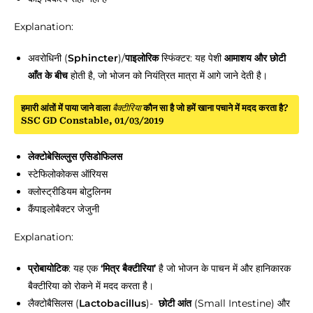
Explanation:
अवरोधिनी (
Sphincter
)/
पाइलोरिक
स्फिंक्टर: यह पेशी
आमाशय और छोटी
आँत के बीच
होती है, जो भोजन को नियंत्रित मात्रा में आगे जाने देती है।
हमारी आंतों में पाया जाने वाला
बैक्टीरिया
कौन सा है जो हमें खाना पचाने में मदद करता है?
SSC GD Constable, 01/03/2019
लेक्टोबेसिल्लुस एसिडोफिलस
स्टेफिलोकोकस ऑरियस
क्लोस्ट्रीडियम बोटुलिनम
कैंपाइलोबैक्टर जेजुनी
Explanation:
प्रोबायोटिक
: यह एक
‘मित्र बैक्टीरिया’
है जो भोजन के पाचन में और हानिकारक
बैक्टीरिया को रोकने में मदद करता है।
लैक्टोबैसिलस (
Lactobacillus
)-
छोटी आंत
(Small Intestine) और