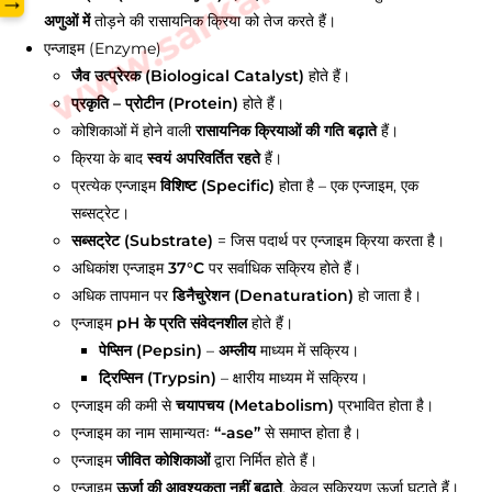
→
अणुओं में
तोड़ने की रासायनिक क्रिया को तेज करते हैं।
एन्जाइम (Enzyme)
जैव उत्प्रेरक (Biological Catalyst)
होते हैं।
प्रकृति – प्रोटीन (Protein)
होते हैं।
कोशिकाओं में होने वाली
रासायनिक क्रियाओं की गति बढ़ाते
हैं।
क्रिया के बाद
स्वयं अपरिवर्तित रहते
हैं।
प्रत्येक एन्जाइम
विशिष्ट (Specific)
होता है – एक एन्जाइम, एक
सब्सट्रेट।
सब्सट्रेट (Substrate)
= जिस पदार्थ पर एन्जाइम क्रिया करता है।
अधिकांश एन्जाइम
37°C
पर सर्वाधिक सक्रिय होते हैं।
अधिक तापमान पर
डिनैचुरेशन (Denaturation)
हो जाता है।
एन्जाइम
pH के प्रति संवेदनशील
होते हैं।
पेप्सिन (Pepsin)
–
अम्लीय
माध्यम में सक्रिय।
ट्रिप्सिन (Trypsin)
– क्षारीय माध्यम में सक्रिय।
एन्जाइम की कमी से
चयापचय (Metabolism)
प्रभावित होता है।
एन्जाइम का नाम सामान्यतः
“-ase”
से समाप्त होता है।
एन्जाइम
जीवित कोशिकाओं
द्वारा निर्मित होते हैं।
एन्जाइम
ऊर्जा की आवश्यकता नहीं बढ़ाते
, केवल सक्रियण ऊर्जा घटाते हैं।