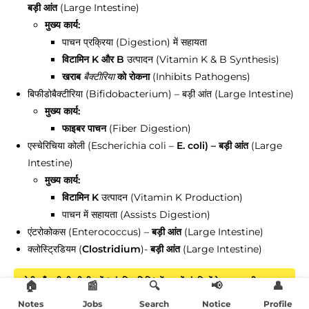
बड़ी आंत
(Large Intestine)
मुख्य कार्य:
पाचन प्रक्रिया (Digestion) में सहायता
विटामिन K और B
उत्पादन (Vitamin K & B Synthesis)
खराब
को रोकना
(Inhibits Pathogens)
बैक्टीरिया
बिफीडोबैक्टीरिया (Bifidobacterium) – बड़ी आंत (Large Intestine)
मुख्य कार्य:
फाइबर पाचन
(Fiber Digestion)
एस्चेरिचिया कोली (Escherichia coli –
E. coli) – बड़ी आंत
(Large
Intestine)
मुख्य कार्य:
विटामिन K
उत्पादन (Vitamin K Production)
पाचन में सहायता (Assists Digestion)
एंटरोकोकस (Enterococcus) –
बड़ी आंत
(Large Intestine)
क्लोस्ट्रिडियम (
Clostridium
)-
बड़ी आंत
(Large Intestine)
छोटी आँत की भीतरी दीवारों (आंतरिक भित्ति) में हजारों अंगुलियों के आकार की
🏠
📰
🔍
📢
👤
अधोसंरचनाएं पाई जाती हैं- SSC CHSL, 14.10.2020
Notes
Jobs
Search
Notice
Profile