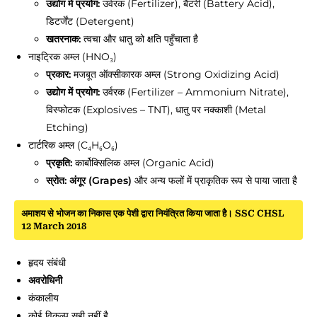
उद्योग में प्रयोग:
उर्वरक (Fertilizer), बैटरी (Battery Acid),
डिटर्जेंट (Detergent)
खतरनाक:
त्वचा और धातु को क्षति पहुँचाता है
नाइट्रिक अम्ल (HNO₃)
प्रकार:
मजबूत ऑक्सीकारक अम्ल (Strong Oxidizing Acid)
उद्योग में प्रयोग:
उर्वरक (Fertilizer – Ammonium Nitrate),
विस्फोटक (Explosives – TNT), धातु पर नक्काशी (Metal
Etching)
टार्टरिक अम्ल (C₄H₆O₆)
प्रकृति:
कार्बोक्सिलिक अम्ल (Organic Acid)
स्रोत:
अंगूर (Grapes)
और अन्य फलों में प्राकृतिक रूप से पाया जाता है
अमाशय से भोजन का निकास एक पेशी द्वारा नियंत्रित किया जाता है। SSC CHSL
12 March 2018
हृदय संबंधी
अवरोधिनी
कंकालीय
कोई विकल्प सही नहीं है