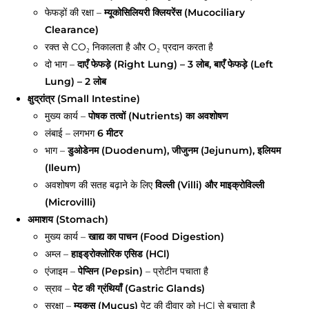
फेफड़ों की रक्षा –
म्यूकोसिलियरी क्लियरेंस (Mucociliary
Clearance)
रक्त से CO₂ निकालता है और O₂ प्रदान करता है
दो भाग –
दाएँ फेफड़े (Right Lung) – 3 लोब, बाएँ फेफड़े (Left
Lung) – 2 लोब
क्षुद्रांत्र (Small Intestine)
मुख्य कार्य –
पोषक तत्वों (Nutrients) का अवशोषण
लंबाई – लगभग
6 मीटर
भाग –
डुओडेनम (Duodenum), जीजुनम (Jejunum), इलियम
(Ileum)
अवशोषण की सतह बढ़ाने के लिए
विल्ली (Villi) और माइक्रोविल्ली
(Microvilli)
अमाशय (Stomach)
मुख्य कार्य –
खाद्य का पाचन (Food Digestion)
अम्ल –
हाइड्रोक्लोरिक एसिड (HCl)
एंजाइम –
पेप्सिन (Pepsin)
– प्रोटीन पचाता है
स्राव –
पेट की ग्रंथियाँ (Gastric Glands)
सुरक्षा –
म्यूकस (Mucus)
पेट की दीवार को HCl से बचाता है