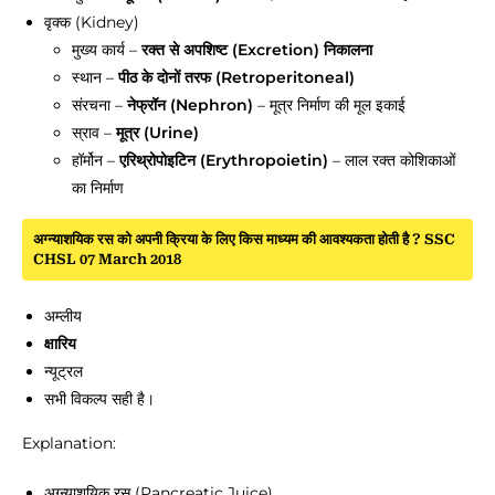
वृक्क (Kidney)
मुख्य कार्य –
रक्त से अपशिष्ट (Excretion) निकालना
स्थान –
पीठ के दोनों तरफ (Retroperitoneal)
संरचना –
नेफ्रॉन (Nephron)
– मूत्र निर्माण की मूल इकाई
स्राव –
मूत्र (Urine)
हॉर्मोन –
एरिथ्रोपोइटिन (Erythropoietin)
– लाल रक्त कोशिकाओं
का निर्माण
अग्न्याशयिक रस को अपनी क्रिया के लिए किस माध्यम की आवश्यकता होती है ? SSC
CHSL 07 March 2018
अम्लीय
क्षारिय
न्यूट्रल
सभी विकल्प सही है।
Explanation:
अग्न्याशयिक रस (Pancreatic Juice)