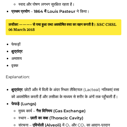
स्वाद और पोषण लगभग सुरक्षित रहता है।
प्रथम प्रयोग
–
1864 में Louis Pasteur
ने किया।
लसीका ———- से पचा हुआ तथा अवशोषित वसा का वहन करती है। SSC CHSL
06 March 2018
फेफड़ों
क्षुद्रांत्र
अमाशय
वृक्क
Explanation:
क्षुद्रांत्र
: छोटी आँत में विली के अंदर स्थित लैक्टियल (Lacteal) नलिकाएं वसा
को अवशोषित करती हैं और लसीका के माध्यम से शरीर के अंगों तक पहुँचाती हैं।
फेफड़े (Lungs)
मुख्य कार्य –
गैस विनिमय (Gas Exchange)
स्थान –
छाती का कक्ष (Thoracic Cavity)
संरचना –
एवियोली (Alveoli)
में O₂ और CO₂ का आदान-प्रदान