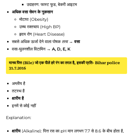
उदाहरण: फास्ट फूड, बेकरी आइटम
अधिक वसा सेवन के नुकसान
मोटापा (Obesity)
उच्च रक्तचाप (High BP)
हृदय रोग (Heart Disease)
सबसे अधिक ऊर्जा देने वाला पोषक
→
वसा
तत्व
वसा-घुलनशील विटामिन →
A, D, E, K
मानव पित्त (Bile) जो एक पीले हरे रंग का तरल है, इसकी प्रति- Bihar police
31.7.2016
अम्लीय है
तटस्थ है
क्षारीय है
इनमें से कोई नहीं
Explanation:
क्षारीय
(Alkaline): पित्त रस का pH मान लगभग 7.7 से 8.6 के बीच होता है,