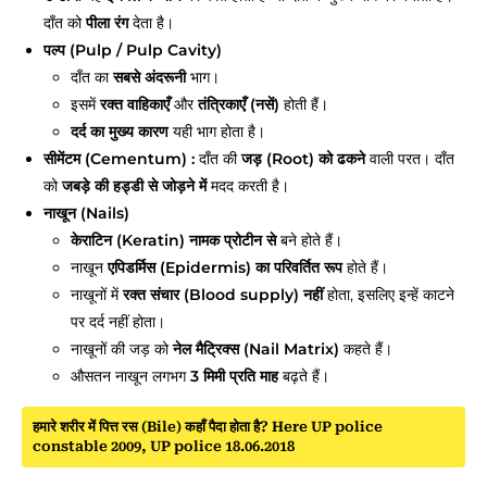
दाँत को
पीला रंग
देता है।
पल्प (Pulp / Pulp Cavity)
दाँत का
सबसे अंदरूनी
भाग।
इसमें
रक्त वाहिकाएँ
और
तंत्रिकाएँ (नसें)
होती हैं।
दर्द का मुख्य कारण
यही भाग होता है।
सीमेंटम (Cementum) :
दाँत की
जड़ (Root) को ढकने
वाली परत। दाँत
को
जबड़े की हड्डी से जोड़ने में
मदद करती है।
नाखून (Nails)
केराटिन (Keratin) नामक प्रोटीन से
बने होते हैं।
नाखून
एपिडर्मिस (Epidermis) का परिवर्तित रूप
होते हैं।
नाखूनों में
रक्त संचार (Blood supply) नहीं
होता, इसलिए इन्हें काटने
पर दर्द नहीं होता।
नाखूनों की जड़ को
नेल मैट्रिक्स (Nail Matrix)
कहते हैं।
औसतन नाखून लगभग
3 मिमी प्रति माह
बढ़ते हैं।
हमारे शरीर में पित्त रस (Bile) कहाँ पैदा होता है? Here UP police
constable 2009, UP police 18.06.2018