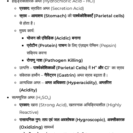
हाइड्रोक्लोरिक अम्ल (Hydrochloric Acid – HCl)
प्रकार:
स्रावित अम्ल (Secretion Acid)
स्राव – आमाशय (Stomach)
की
पार्श्वकोशिकाएँ (Parietal cells)
से होता है।
मुख्य कार्य:
भोजन को एसिडिक (Acidic) बनाना
प्रोटीन (Protein) पाचन
के लिए एंज़ाइम पेप्सिन (Pepsin)
सक्रिय करना
रोगाणु नाश (Pathogen Killing)
+
–
उत्पत्ति –
पार्श्वकोशिकाओं (Parietal Cells)
में
H
और Cl
का स्राव
संकेतक हार्मोन –
गैस्ट्रिन (Gastrin)
अम्ल स्राव बढ़ाता है।
अत्यधिक अम्ल –
अम्ल अधिकता (Hyperacidity)
,
अम्लपित्त
(Acidity)
सल्फ्यूरिक अम्ल (H₂SO₄)
प्रकार:
खारा (Strong Acid), खतरनाक अभिक्रियाशील (Highly
Reactive)
रासायनिक गुण:
ताप एवं जल अवशोषक (Hygroscopic)
,
अक्सीकारक
(Oxidizing)
सामर्थ्य