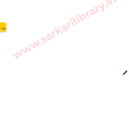
www.sarkarilibrary.in
→