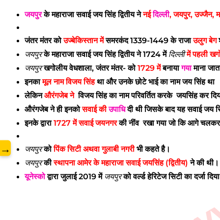
जयपुर
के महाराजा सवाई जय सिंह द्वितीय ने
नई
दिल्ली
, जयपुर, उज्जैन,
www.
जंतर मंतर को
उज्बेकिस्तान में
समरकंद 1339-1449 के राजा
उलुग बेग
जयपुर
के महाराजा सवाई जय सिंह द्वितीय ने
1724 में
दिल्ली
में पहली खग
जयपुर
खगोलीय वेधशाला, जंतर मंतर- को
1729 में
बनाया
गया
माना जाता
इनका
मूल नाम विजय सिंह
था और उनके छोटे भाई का नाम जय सिंह था
लेकिन
औरंगजेब ने
विजय सिंह
का
नाम परिवर्तित करके
जयसिंह कर दिया
औरंगजेब ने ही इनको
सवाई की
उपाधि
दी थी जिसके बाद यह सवाई जय सिंह 
इनके द्वारा
1727 में सवाई जयनगर
की नींव रखा गया जो कि आगे चलकर
→
जयपुर
को
पिंक सिटी अथवा गुलाबी नगरी
भी कहते है।
जयपुर
की
स्थापना आमेर के महाराजा सवाई जयसिंह (द्वितीय)
ने की थी
यूनेस्को
द्वारा जुलाई 2019 में
जयपुर
को वर्ल्ड हेरिटेज सिटी का दर्जा दिय