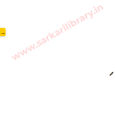
www.sarkarilibrary.in
→