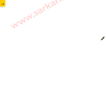
www.sarkarilibrary.in
→