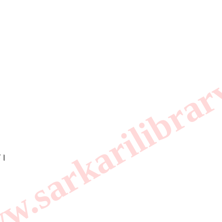
.sarkarilibrar
है।