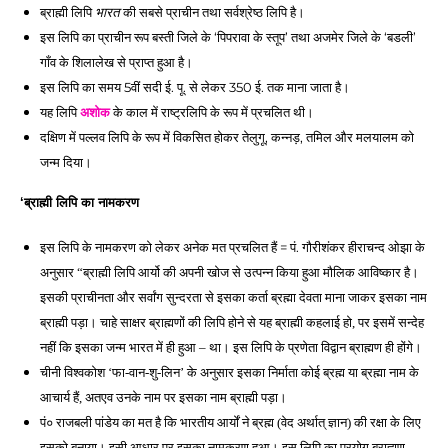
ब्राह्मी लिपि 
 की सबसे प्राचीन तथा सर्वश्रेष्ठ लिपि है। 
भारत
इस लिपि का प्राचीन रूप बस्ती जिले के ‘पिपरावा के स्तूप’ तथा अजमेर जिले के ‘बडली’ 
गाँव के शिलालेख से प्राप्त हुआ है। 
इस लिपि का समय 5वीं सदी ई. पू. से लेकर 350 ई. तक माना जाता है। 
यह लिपि 
 के काल में राष्ट्रलिपि के रूप में प्रचलित थी। 
अशोक
दक्षिण में पल्लव लिपि के रूप में विकसित होकर तेलुगू, कन्नड़, तमिल और मलयालम को 
जन्म दिया।
‘ब्राह्मी लिपि का नामकरण 
इस लिपि के नामकरण को लेकर अनेक मत प्रचलित हैं = पं. गौरीशंकर हीराचन्द ओझा के 
अनुसार 
“ब्राह्मी लिपि आर्यो की अपनी खोज से उत्पन्न किया हुआ मौलिक आविष्कार है। 
इसकी प्राचीनता और सर्वांग सुन्दरता से इसका कर्ता ब्रह्मा देवता माना जाकर इसका नाम 
ब्राह्मी पड़ा। चाहे साक्षर ब्राह्मणों की लिपि होने से यह ब्राह्मी कहलाई हो, पर इसमें सन्देह 
नहीं कि इसका जन्म भारत में ही हुआ – था। इस लिपि के प्रणेता विद्वान ब्राह्मण ही होंगे। 
चीनी विश्वकोश ‘फा-वान-शु-लिन’ के अनुसार इसका निर्माता कोई ब्रह्म या ब्रह्मा नाम के 
आचार्य हैं, अतएव उनके नाम पर इसका नाम ब्राह्मी पड़ा। 
पं० राजबली पांडेय का मत है कि भारतीय आर्यों ने ब्रह्म (वेद अर्थात् ज्ञान) की रक्षा के लिए 
इसको बनाया। इसी आधार पर इसका नामकरण हुआ। इस लिपि का प्रयोग ब्राह्मण 