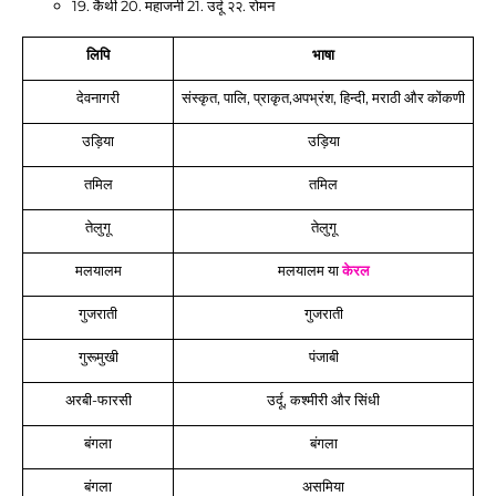
19. कैथी 20. महाजनी 21. उर्दू २२. रोमन   
लिपि
भाषा
 देवनागरी 
संस्कृत, पालि, प्राकृत,अपभ्रंश, हिन्दी, मराठी और कोंकणी
उड़िया
उड़िया
तमिल
तमिल
तेलुगू
तेलुगू
मलयालम
मलयालम या 
केरल
गुजराती
गुजराती
गुरूमुखी
पंजाबी
अरबी-फारसी
उर्दू, कश्मीरी और सिंधी
बंगला
बंगला
बंगला
असमिया