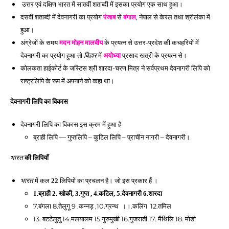
 उत्तर एवं दक्षिण भारत में सातवीं शताब्दी में इसका प्रयोग एक साथ हुआ। 
दसवीं शताब्दी में देवनागरी का प्रयोग 
 से 
, नेपाल से केरल तथा श्रीलंका में 
पंजाब
बंगाल
हुआ। 
अंग्रेजों के समय 
 के प्रयत्न से उत्तर-प्रदेश की कचहरियों में 
मदन मोहन मालवीय
देवनागरी का प्रयोग हुआ तो 
 में 
 प्रसाद खत्री के प्रयत्न से।
बिहार
अयोध्या
कोलकता हाईकोर्ट के जस्टिस श्री शारदा-चरण मित्र ने सर्वप्रथम देवनागरी लिपि को 
राष्ट्रलिपि के रूप में अपनाने को कहा था। 
देवनागरी लिपि का विकास 
देवनागरी लिपि का विकास इस क्रम में हुआ है 
ब्राही लिपि — गुप्तलिपि – कुटिल लिपि – प्राचीन नागरी – देवनागरी।
भारत
 की लिपियाँ 
 में कल
 लिपियों का प्रचलन है। जो इस प्रकार हैं । 
भारत
 22
1.ब्राही 2. खोकी, 3.गुप्त , 4.कटिल, 5.देवनागरी 6.शारदा
7.बंगला 8.तेलुगू 9 .कन्नड़ ,10.ग्रन्थ  ।।.कलिंग  12.तमिल 
13. बटटेलुतु 14.मलयालम 15.गुरुमुखी 16.गुजराती 17. मैथिलि 18. मोडी 