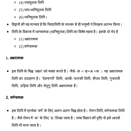
(4) भावमूलक लिपि 
(5) भाव-ध्वनिमूलक लिपि 
(6) ध्वनिमूलक लिपि। 
विद्वानों की यह मान्यता है कि चित्रलिपि के माध्यम से ही मनुष्यों ने लिखना आरम्भ किया। 
लिपि के विकास में ध्वन्यात्मक (ध्वनिमूलक) लिपि का विशेष महत्व है। इसके दो भेद है
(1) अक्षरात्मक 
(2) वर्णनात्मक 
1. अक्षरात्मक
इस लिपि के चिह्न ‘अक्षर’ को 
व्यक्त करते है। जैसे- क = क्+अ =क । यह अक्षरात्मक 
लिपि का उदाहरण है। ‘देवनागरी’ लिपि, अरबी- फारसी लिपि, बँगला लिपि, गुजराती 
लिपि, उड़िया लिपि और तेलुगू लिपि अक्षरात्मक हैं। 
2. वर्णनात्मक
इस लिपि में प्रत्येक ‘वर्ण’ के 
लिए अलग-अलग चिह्न होता है। रोमन लिपि, वर्णनात्मक लिपि 
है। जैसे रोमन में ‘क’ के लिए ‘K’ लिखा जाता है। भाषा विज्ञान की दृष्टि से इसे आदर्श 
है।
लिपि भी माना जाता 