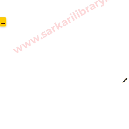
www.sarkarilibrary.in
→