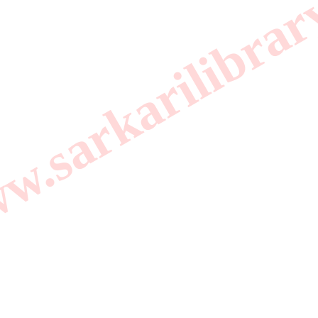
.sarkarilibrar
।