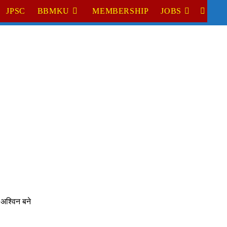
JPSC
BBMKU
MEMBERSHIP
JOBS
TOGGL
WEBSI
SEARC
 अश्विन बने