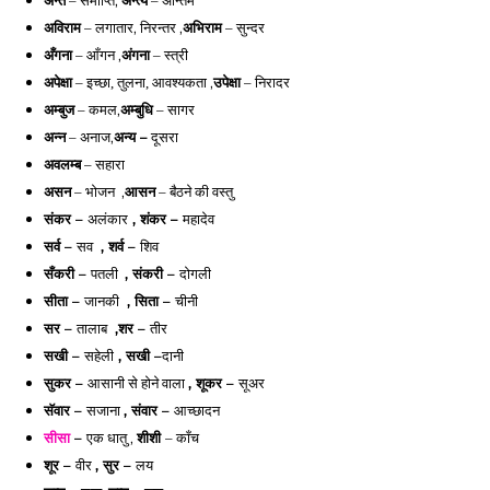
अन्त
 – समाप्ति, 
अन्त्य
 – अन्तिम 
अविराम
 – लगातार, निरन्तर ,
अभिराम
 – सुन्दर 
अँगना
 – आँगन ,
अंगना
 – स्त्री 
आवश्यकता ,
उपेक्षा
 – निरादर 
अपेक्षा
 – इच्छा, तुलना, 
अम्बुज
 – कमल,
अम्बुधि
 – सागर 
अन्न
 – अनाज,
अन्य –
 दूसरा 
अवलम्ब
 – सहारा 
असन
 – भोजन  ,
आसन
 – बैठने की 
वस्तु
संकर – 
अलंकार
 , 
शंकर – 
महादेव
सर्व 
– 
सव
 , 
शर्व – 
शिव
सँकरी 
– 
पतली
, 
संकरी – 
दोगली
सीता 
– 
जानकी
 , 
सिता – 
चीनी
सर – 
तालाब
 ,शर – 
तीर
सखी 
–
सहेली
,
सखी –
दानी
सुकर – 
आसानी से होने वाला
, शूकर – 
सूअर
सॅवार – 
सजाना
, संवार –
आच्छादन
सीसा
 – 
एक धातु ,
शीशी
– काँच
शूर – 
वीर
, सुर –
लय