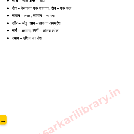
सप्त – 
सात
,शप्त – 
शाप
सेव – 
बेसन का एक पकवान ,
सेब – 
एक फल
समान – 
तरह
, सामान – 
सामग्री
सॉप – 
जंतु ,
साप
– शाप का अपभ्रंश
सर्ग – 
अध्याय
, स्वर्ग – 
तीसरा लोक
स्याम – 
एशिया का देश
www.sarkarilibrary.in
→