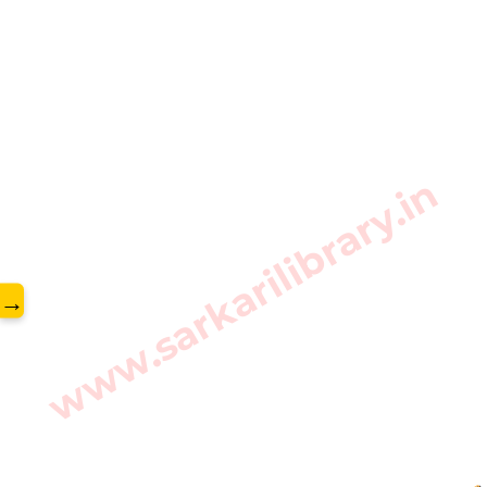
www.sarkarilibrary.in
→