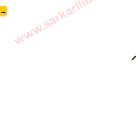
www.sarkarilibrary.in
→