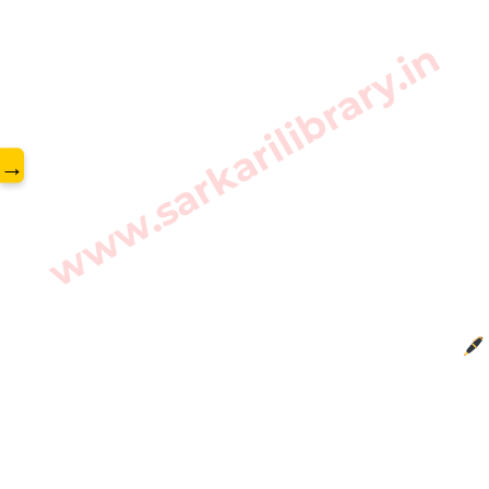
www.sarkarilibrary.in
→