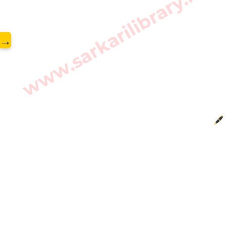
www.sarkarilibrary.in
→