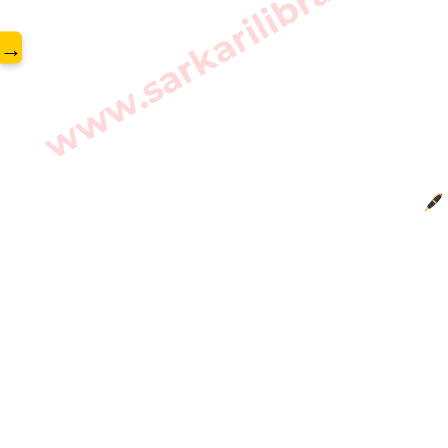
www.sarkarilibrary.in
→