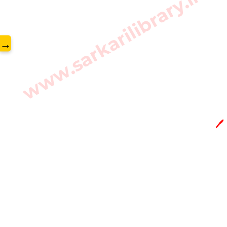
www.sarkarilibrary.in
→
🖊️