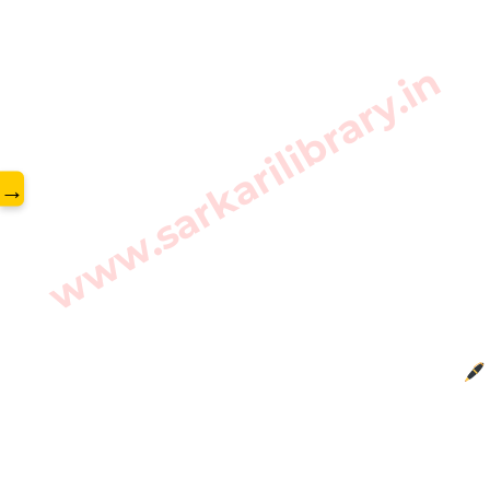
www.sarkarilibrary.in
→