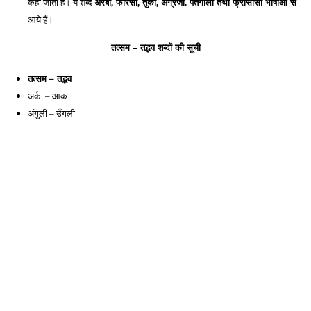
कहा जाता है। ये शब्द 
अरबी, फारसी, तुर्की, अंग्रेजी. पर्तगाली तथा फ्रांसीसी भाषाओं से
आये हैं। 
तत्सम – तद्भव शब्दों की सूची
तत्सम – तद्भव
अर्क  – आक
अंगुली – उँगली