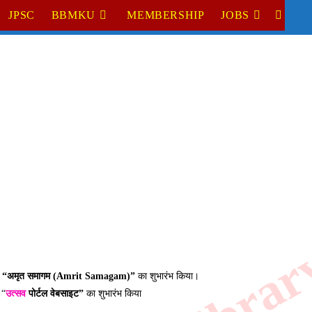
JPSC
BBMKU
MEMBERSHIP
JOBS
TOGGL
WEBSI
SEARC
“अमृत समागम (Amrit Samagam)”
का शुभारंभ किया।
 “
उत्सव
पोर्टल वेबसाइट”
का शुभारंभ किया