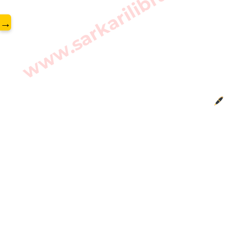
www.sarkarilibrary.in
→