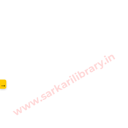
www.sarkarilibrary.in
→