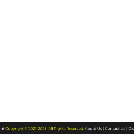
nt
Copyright © 2021–2025. All Rights Reserved.
About Us
|
Contact Us
|
Dis