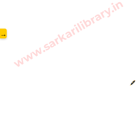
www.sarkarilibrary.in
→