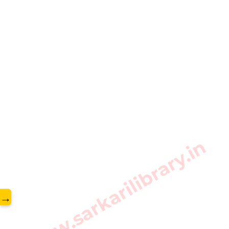
www.sarkarilibrary.in
→