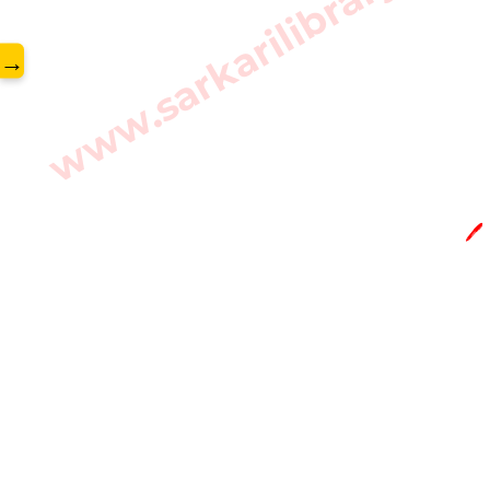
www.sarkarilibrary.in
→
🖊️