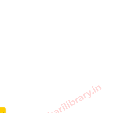
www.sarkarilibrary.in
→