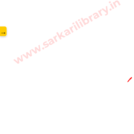
www.sarkarilibrary.in
→
🖊️