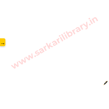
www.sarkarilibrary.in
→