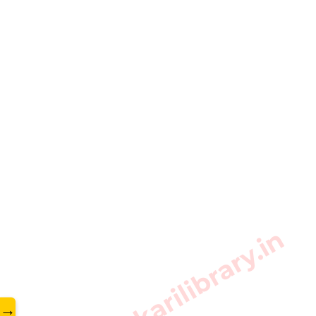
www.sarkarilibrary.in
→