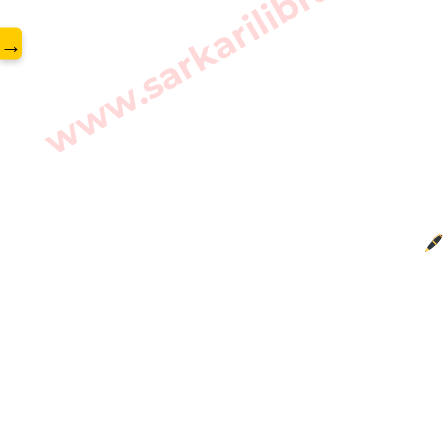
www.sarkarilibrary.in
→