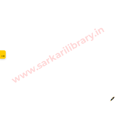
www.sarkarilibrary.in
→