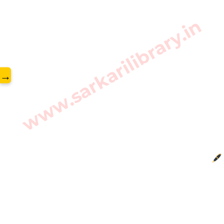
www.sarkarilibrary.in
→