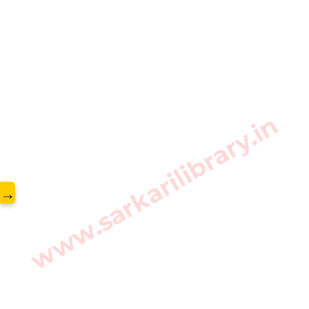
www.sarkarilibrary.in
→