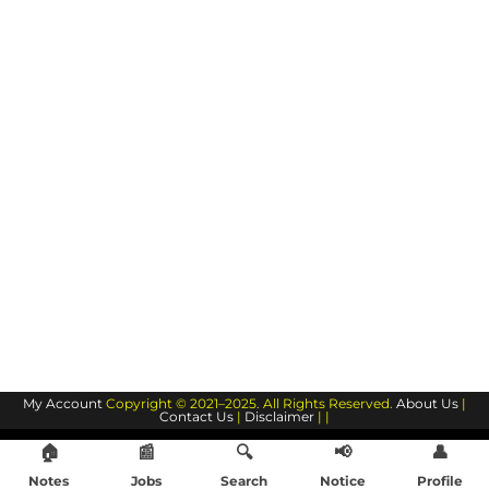
My Account
Copyright © 2021–2025. All Rights Reserved.
About Us
|
Contact Us
|
Disclaimer
| |
🏠
📰
🔍
📢
👤
Notes
Jobs
Search
Notice
Profile