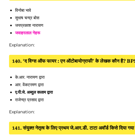
विनोबा भावे
सुभाष चन्द्र बोस
जयप्रकाश नारायण
जवाहरलाल नेहरू
Explanation:
140. ‘द विग्स ऑफ फायर : एन ऑटोबायोग्राफी’ के लेखक कौन है
के.आर. नारायण द्वारा
आर. वेंकटरमण द्वारा
ए.पी.जे. अब्दुल कलाम द्वारा
राजेन्द्र प्रसाद द्वारा
Explanation:
141. संयुक्त नेतृत्व के लिए प्रथम जे.आर.डी. टाटा अवॉर्ड किसे द