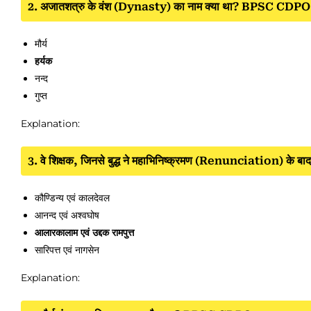
2. अजातशत्रु के वंश (Dynasty) का नाम क्या था? BPSC CDP
मौर्य
हर्यक
नन्द
गुप्त
Explanation:
3. वे शिक्षक, जिनसे बुद्ध ने महाभिनिष्क्रमण (Renunciation) के बाद स
कौण्डिन्य एवं कालदेवल
आनन्द एवं अश्वघोष
आलारकालाम एवं उद्दक रामपुत्त
सारिपत्त एवं नागसेन
Explanation: