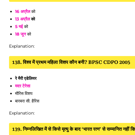
16 अप्रैल
को
13 अप्रैल
को
5 मई
को
18 जून
को
Explanation:
138. विश्व में प्रथम महिला विशप कौन बनी? BPSC CDPO 2005
रे मैरी एडेलियर
मदर टेरेसा
मौरिस विशप
बारबरा सी. हैरिस
Explanation:
139. निम्नलिखित में से किसे मृत्यु के बाद ‘भारत रत्न’ से सम्मानि