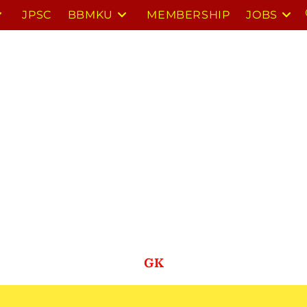
JPSC
BBMKU
MEMBERSHIP
JOBS
GK