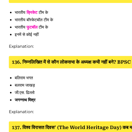
भारतीय
क्रिकेट
टीम के
भारतीय बॉस्केटबॉल टीम के
भारतीय
फुटबॉल
टीम के
इनमें से कोई नहीं
Explanation:
136. निम्नलिखित में से कौन लोकसभा के अध्यक्ष कभी नहीं बने? 
बलिराम भगत
बलराम जाखड़
जी.एस. ढिल्लो
जगन्नाथ मिश्र
Explanation:
137. विश्व विरासत दिवस’ (The World Heritage Day) कब 