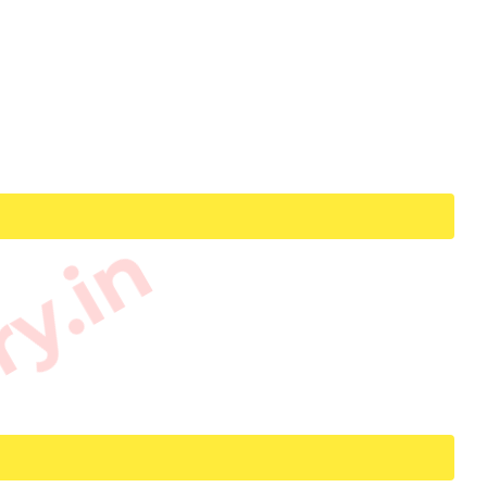
ry.in