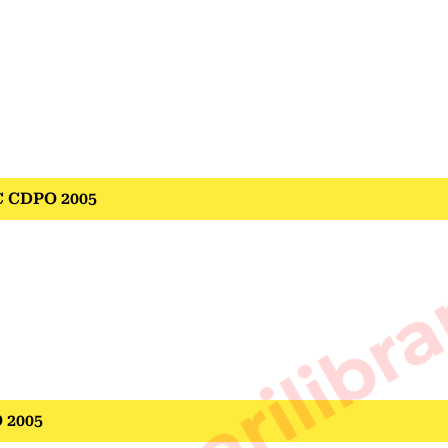
BPSC CDPO 2005
sarkarilibra
PO 2005