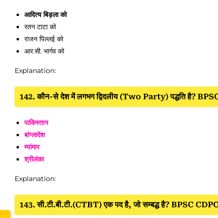
आदित्य बिड़ला को
रतन टाटा को
राजन पिल्लई को
आर.सी. भार्गव को
Explanation:
142. कौन-से देश में लगभग द्विदलीय (Two Party) पद्धति है? 
www.
पाकिस्तान
बांग्लादेश
म्यांमार
श्रीलंका
Explanation:
143. सी.टी.बी.टी.(CTBT) एक पद है, जो सम्बद्ध है? BPSC CD