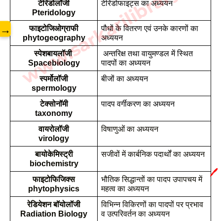
www.sarkarilibrary.in
टेरिडोलॉजी
टेरिडोफाइट्स का अध्ययन
Pteridology
→
फाइटोजिओग्राफी
पौधों के वितरण एवं उनके कारणों का 
phytogeography
अध्ययन
स्पेशबायलॉजी 
 अन्तरिक्ष तथा वायुमण्डल में स्थित 
Spacebiology
पादपों का अध्ययन
स्पर्मोलॉजी
बीजों का अध्ययन 
spermology
टेक्सोनॉमी
पादप वर्गीकरण का अध्ययन
taxonomy
वायरोलॉजी
विषाणुओं का अध्ययन
virology
बायोकेमिस्ट्री
सजीवों में कार्बनिक पदार्थों का अध्ययन
biochemistry
🖊️
फाइटोफिजिक्स
भौतिक सिद्धान्तों का पादप उपापचय में 
phytophysics
महत्व का अध्ययन
रेडियेशन बॉयोलॉजी
विभिन्न विकिरणों का पादपों पर प्रभाव 
Radiation Biology
व उत्परिवर्तन का अध्ययन