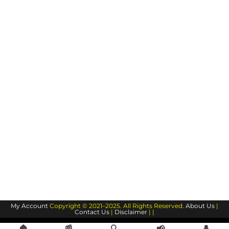
My Account
Copyright © 2021–2025. All Rights Reserved.
About Us
|
Contact Us
|
Disclaimer
| |
🏠
📰
🔍
📢
👤