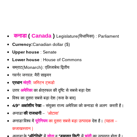
कनाडा
 ( 
Canada
 ) 
Legislature(विधायिका
) : Parliament
Currency:
Canadian dollar ($)
Upper house
 : Senate
Lower house
 : House of Commons
सम्राट(Monarch): एलिजाबेथ द्वितीय
गवर्नर जनरल: मैरी साइमन
प्रधान 
मंत्री
: 
जस्टिन ट्रूडो
उत्तर 
अमेरिका
 का क्षेत्रफल की दृष्टि से सबसे बड़ा देश 
विश्व का दूसरा सबसे बड़ा देश (रूस के बाद)
49° अक्षांशीय रेखा
 – संयुक्त राज्य अमेरिका को कनाडा से अलग  करती है।
 की राजधानी
 – 
 ‘ओटावा’
कनाडा
 विश्व में 
यूरेनियम
 का दूसरा सबसे बड़ा उत्पादक
 देश है।
 (पहला – 
कनाडा
कजाखस्तान ) 
 के
 ‘ऑटेरियो’
 में 
सोना
 व 
‘डावसन सिटी
‘ में 
चांदी
 का उत्पादन होता है। 
कनाडा