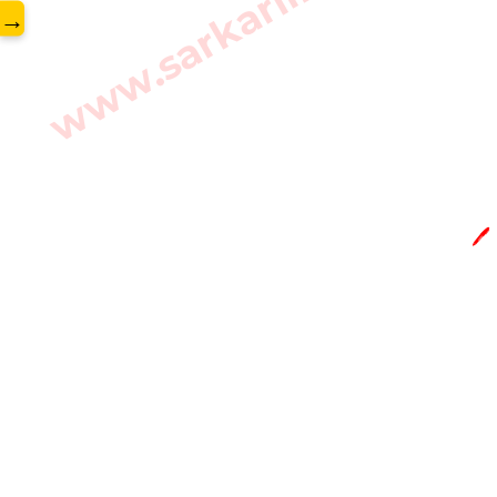
www.sarkarilibrary.in
→
🖊️