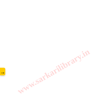
www.sarkarilibrary.in
→