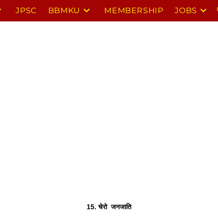
JPSC
BBMKU
MEMBERSHIP
JOBS
15. चेरो  जनजाति