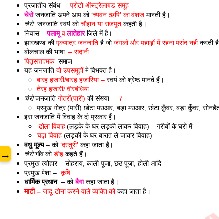
प्रजातीय संबंध –  
प्रोटो ऑस्ट्रेलायड समूह
चेरो
 जनजाति अपने आप को ‘
च्यवन ऋषि’ का वंशज
 मानती है। 
चेरो
  जनजाति स्वयं को 
चौहान या राजपूत
 कहती है।
निवास – 
पलामू
 व 
लातेहार
जिले में है।
www.
झारखण्ड की 
एकमात्र जनजाति 
है जो
 जंगलों और पहाड़ों में रहना पसंद
नहीं 
करती ह
बोलचाल की भाषा
  – सदानी
पितृसत्तात्मक
  समाज 
यह जनजाति 
दो उपसमूहों 
में विभक्त है।  
बारह हजारी/बारह हजारिया – 
स्वयं को श्रेष्ठ मानते हैं।
तेरह हजारी/ वीरबंधिया
चेरो
 जनजाति 
गोत्रों(पारी) 
की संख्या
 – 
7 
प्रमुख गोत्र (पारी) छोटा मउआर, बड़ा मउआर, छोटा कुँवर, बड़ा कुँवर, सोनह
इस जनजाति में विवाह के दो प्रकार हैं। 
ढोला विवाह
 (लड़के के घर लड़की लाकर विवाह) – गरीबों के घरो में  
चढ़ा विवाह
 (लड़की के घर बारात ले जाकर विवाह)
वधु मूल्य 
– को
 ‘दस्तुरी’
 कहा जाता है। 
→
चेरो
 गाँव को 
डीह
 कहते हैं। 
प्रमुख त्योहार – सोहराय, काली पूजा, छठ पूजा, होली आदि 
प्रमुख पेशा – 
 कृषि
धार्मिक प्रधान 
 – को 
बैगा
 कहा जाता है।
माटी –
 जादू-टोना करने वाले व्यक्ति को 
कहा जाता है।