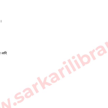
sarkarilibra
ै। 
ैत आदि 