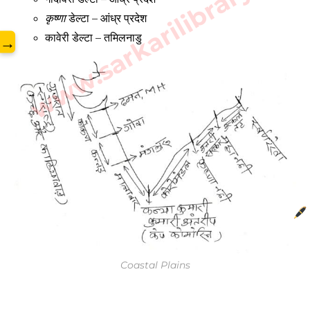
www.sarkarilibrary.in
कृष्णा
 डेल्टा – आंध्र प्रदेश
कावेरी डेल्टा – तमिलनाडु 
→
Coastal Plains