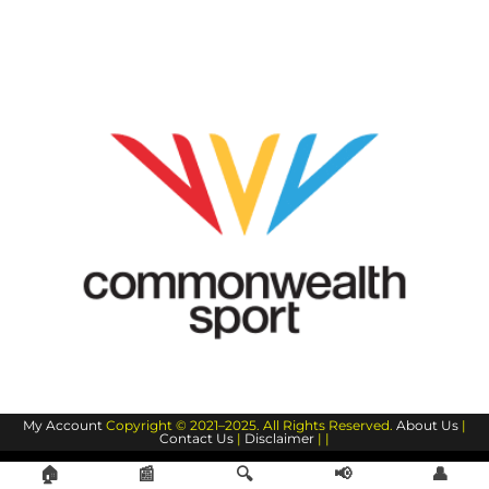
My Account
Copyright © 2021–2025. All Rights Reserved.
About Us
|
Contact Us
|
Disclaimer
| |
🏠
📰
🔍
📢
👤