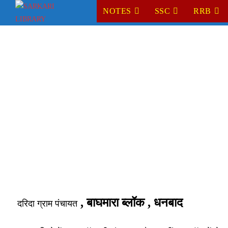
Skip
NOTES
SSC
RRB
to
content
, बाघमारा ब्लॉक , धनबाद
दरिदा ग्राम पंचायत