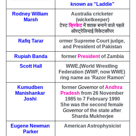
known as “Laddie”
Rodney William 
Australia cricketer 
Marsh
(wicketkeeper)
टेस्ट 
क्रिकेट
 में शतक बनाने वाले पहले 
ऑस्ट्रेलियाई विकेटकीपर
Rafiq Tarar
ormer Supreme Court judge, 
and President of Pakistan
Rupiah Banda
former 
President
 of Zambia
Scott Hall
WWE,(World Wrestling 
Federation (WWF, now WWE) 
ring name as ‘Razor Ramon’
Kumudben 
former 
Governor
 of 
Andhra 
Manishankar 
Pradesh
 from 26 November 
Joshi 
1985 to 7 February 1990
She was the second female 
Governor
 of the state after 
Sharda Mukherjee
Eugene Newman 
American Astrophysicist
Parker