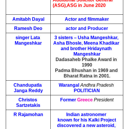
(ASG),ASG in June 2020
Amitabh Dayal
Actor and filmmaker
Ramesh Deo
actor and Producer
singer Lata 
3 sisters – Usha Mangeshkar, 
Mangeshkar
Asha Bhosle, Meena Khadikar 
and brother Hridaynath 
Mangeshkar
Dadasaheb Phalke Award in 
1990
Padma Bhushan in 1969 and 
Bharat Ratna in 2001.
Chandupatla 
Warangal 
Andhra Pradesh
Janga Reddy
POLITICIAN
Christos 
Former 
Greece
President
Sartzetakis
R Rajamohan
Indian astronomer 
known for his Kalki Project
discovered a new asteroid, 