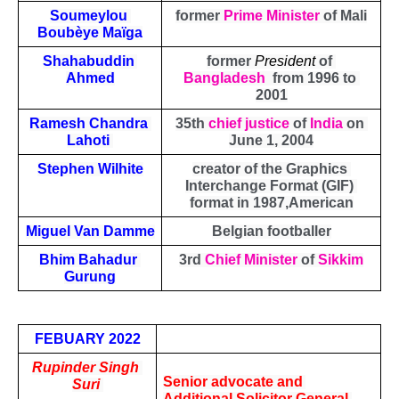
Soumeylou 
former 
Prime Minister
 of Mali
Boubèye Maïga
Shahabuddin 
former 
President
 of 
Ahmed
Bangladesh
  from 1996 to 
2001
Ramesh Chandra 
35th 
chief justice
 of 
India
 on 
Lahoti 
June 1, 2004
Stephen Wilhite
creator of the Graphics 
Interchange Format (GIF) 
format in 1987,American
Miguel Van Damme
Belgian footballer
Bhim Bahadur 
3rd 
Chief Minister
 of 
Sikkim
Gurung
FEBUARY 2022
Rupinder Singh 
Senior advocate and 
Suri 
Additional Solicitor General 