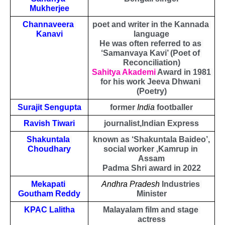
Mukherjee
Channaveera 
poet and writer in the Kannada 
Kanavi
language
He was often referred to as 
‘Samanvaya Kavi’ (Poet of 
Reconciliation)
Sahitya Akademi
 Award in 1981 
for his work Jeeva Dhwani 
(Poetry)
Surajit Sengupta
former 
India
 footballer
Ravish Tiwari
journalist,Indian Express
Shakuntala 
known as ‘Shakuntala Baideo’,
Choudhary
social worker ,Kamrup in 
Assam
Padma Shri award in 2022
Mekapati 
Andhra Pradesh
 Industries 
Goutham Reddy
Minister
KPAC Lalitha
Malayalam film and stage 
actress