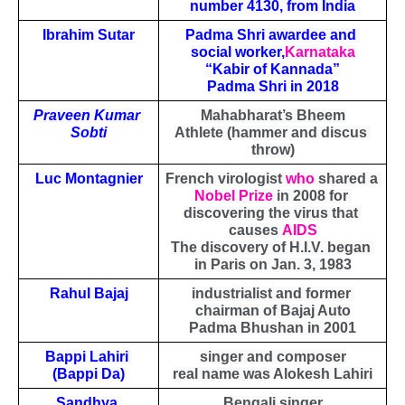
number 4130, from India
Ibrahim Sutar
Padma Shri awardee and 
social worker,
Karnataka
“Kabir of Kannada”
Padma Shri in 2018
Praveen Kumar 
Mahabharat’s Bheem
Sobti
Athlete (hammer and discus 
throw)
Luc Montagnier
French virologist 
who
 shared a 
Nobel Prize
 in 2008 for 
discovering the virus that 
causes 
AIDS
The discovery of H.I.V. began 
in Paris on Jan. 3, 1983
Rahul Bajaj
industrialist and former 
chairman of Bajaj Auto
Padma Bhushan in 2001
Bappi Lahiri 
singer and composer
(Bappi Da)
real name was Alokesh Lahiri
Sandhya 
Bengali singer