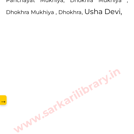
Panchayat Mukhiya, Dhokhra Mukhiya ,
Usha Devi,
Dhokhra Mukhiya , Dhokhra,
www.sarkarilibrary.in
→