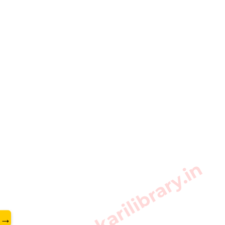
www.sarkarilibrary.in
→