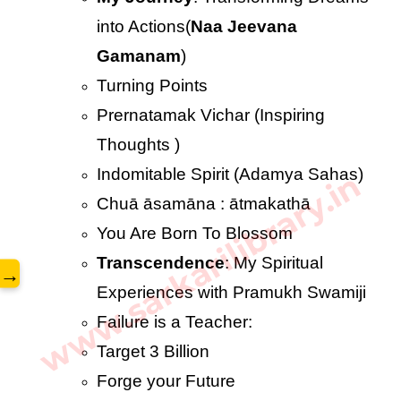
into Actions(
Naa Jeevana 
Gamanam
)
Turning Points
Prernatamak Vichar (Inspiring 
Thoughts )
Indomitable Spirit (Adamya Sahas)
www.sarkarilibrary.in
Chuā āsamāna : ātmakathā
You Are Born To Blossom
Transcendence
: My Spiritual 
→
Experiences with Pramukh Swamiji
Failure is a Teacher:
Target 3 Billion
Forge your Future