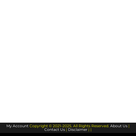
My Account
Copyright © 2021–2025. All Rights Reserved.
About Us
|
Contact Us
|
Disclaimer
| |