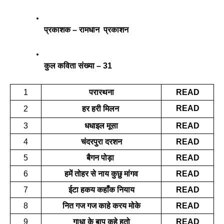
प्रकाशक – रामधान  प्रकाशन 
कुल कविता संख्या – 31
1
परारथना
READ
READ
2
हर हरी मिलन 
3
धधाइल मूसा
READ
4
चंदरपुरा दरशन
READ
5
बैगन पोड़ा 
READ
6
हमें तोहर से नाय कुछु मांगव
READ
7
ईटा हकय कहाँक नियाय
READ
8
नित गज गज काहे करय मोके
READ
9
गाधा के बाप कहे हतो
READ