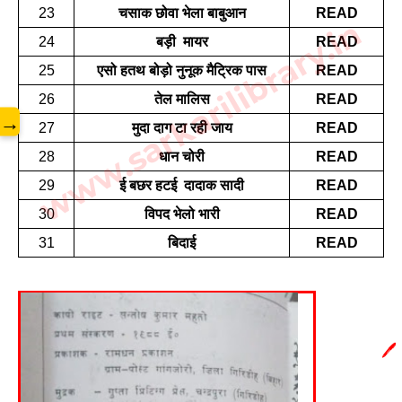
23
चसाक छोवा भेला बाबुआन
READ
www.sarkarilibrary.in
24
बड़ी  मायर
READ
25
एसो हतथ बोड़ो नुनूक मैट्रिक पास
READ
26
तेल मालिस
READ
→
27
मुदा दाग टा रही जाय
READ
28
धान चोरी
READ
29
ई बछर हटई  दादाक सादी
READ
30
विपद भेलो भारी
READ
31
बिदाई
READ
🖊️