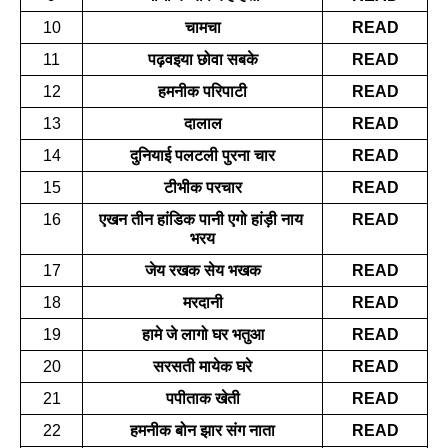
10
चामचा
READ
11
पढ़वइया छोवा सबके
READ
12
हमनीक परिपाटी
READ
13
दालाल
READ
14
दुनियाई पलटली पुरना चार
READ
15
टीभीक परचार
READ
16
एखन तीन हांडिक पानी एगो हांड़ी नाय 
READ
भरय
17
जेय रखक सेय भखक
READ
18
मरदानी
READ
19
हामे जे लागो घर भतुआ
READ
20
सरसती मायेक घरे
READ
21
पपीताक खेती
READ
22
हमनीक बोन झार संग नाता
READ