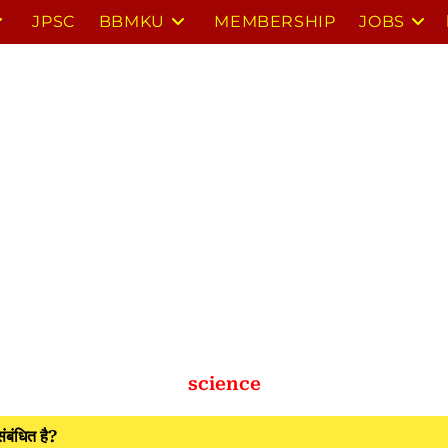
JPSC
BBMKU
MEMBERSHIP
JOBS
science
बंधित है?